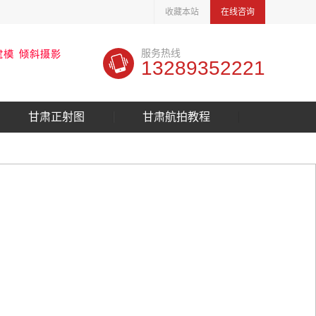
收藏本站
在线咨询
服务热线
13289352221
甘肃正射图
甘肃航拍教程