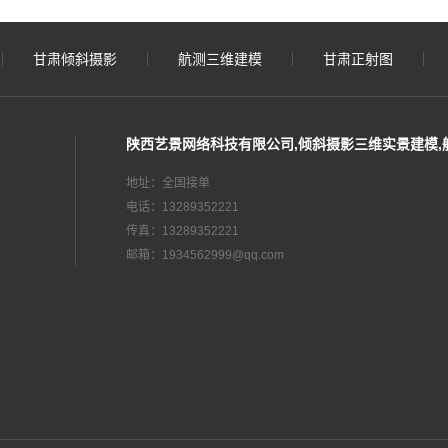
甘肃倾斜摄影
航测三维建模
甘肃正射图
陕西艺景网络科技有限公司,倾斜摄影三维实景建模,
地址：全国接单
电话：13289352221
传真：13289352221
邮箱：1934562999@qq.com