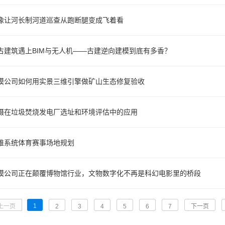
像让河长制河道巡查从跑断腿变成飞着看
古建筑遇上BIM与无人机——古建逆向建模到底有多香？
模公司如何用实景三维引擎做矿山生态修复验收
摄在垃圾焚烧发电厂选址和环境评估中的应用
维系统体育赛事场地规划
模公司正在颠覆博物馆行业，文物数字化不再是科幻电影里的桥段
1
上一页
2
3
4
5
6
7
下一页